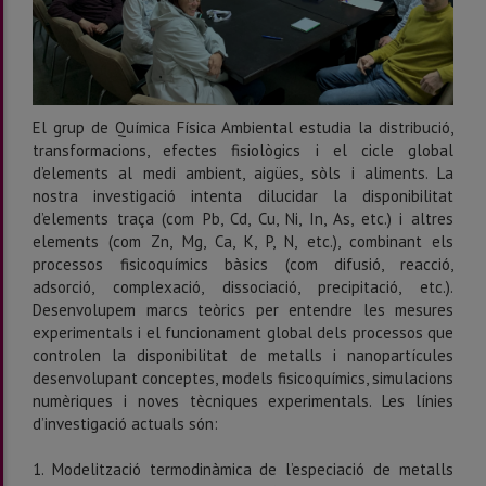
El grup de Química Física Ambiental estudia la distribució,
transformacions, efectes fisiològics i el cicle global
d’elements al medi ambient, aigües, sòls i aliments. La
nostra investigació intenta dilucidar la disponibilitat
d’elements traça (com Pb, Cd, Cu, Ni, In, As, etc.) i altres
elements (com Zn, Mg, Ca, K, P, N, etc.), combinant els
processos fisicoquímics bàsics (com difusió, reacció,
adsorció, complexació, dissociació, precipitació, etc.).
Desenvolupem marcs teòrics per entendre les mesures
experimentals i el funcionament global dels processos que
controlen la disponibilitat de metalls i nanopartícules
desenvolupant conceptes, models fisicoquímics, simulacions
numèriques i noves tècniques experimentals. Les línies
d’investigació actuals són:
1. Modelització termodinàmica de l’especiació de metalls