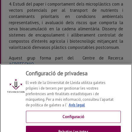
4. Estudi del paper i comportament dels microplàstics com a
vectors potencials per al transport de nutrients i
contaminants prioritaris en condicions ambientals
representatives, i avaluació dels riscos que comporta la
seva bioacumulació en la cadena alimentària. Disseny de
sistemes de encapsulament i alliberament controlat de
compostos d'interès agrícola i biotecnològic mitjançant la
valorització d'envasos plàstics compostables postconsum.
Aquest grup forma part del Centre de Recerca
AGROTECNIO.
Configuració de privadesa
Darrera modificació:
dimarts, 17 de de febrer de 2026
El web de la Universitat de Lleida utilitza galetes
pròpies i de tercers per gestionar les vostres
preferències amb finalitats estadístiques i de
màrqueting. Per a més informació, consulteu l’apartat
de política de galetes a l'
Avís legal
Departament de Química, Física i Ciències Ambientals i del
Sòl
2026
© | Telf: +34 973 70 26 72
Configuració
Contactar
Rebutjar-les totes