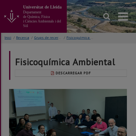
Anar
Universitat de Lleida
al
Departament
contingut
de Química, Física
principal
i Ciències Ambientals i del
Sòl
de
la
Inici
/
Recerca
/
Grups de recerca
/
Fisicoquímica Ambiental
pàgina
Fisicoquímica Ambiental
DESCARREGAR PDF