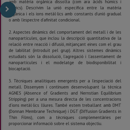
amb matèria orgànica dissolta (com ara àcids húmics i
fulvics). Descrivim la unió específica entre la matèria
orgànica i els ions metàl·lics amb constants d’unió gradual
o amb l’espectre d’afinitat condicional.
2. Aspectes dinàmics del comportament del metall i de les
nanopartícules, que inclou la descripció quantitativa de la
relació entre reacció i difusió, mitjançant eines com el grau
de labilitat (introduït pel grup). Altres sistemes dinàmics
estudiats són la dissolució, l’agregació i l’assentament de
nanopartícules i el modelatge de biodisponibilitat i
biocaptació.
3. Tècniques analítiques emergents per a l’especiació del
metall. Dissenyem i continuem desenvolupant la tècnica
AGNES (Absence of Gradients and Nernstian Equilibrium
Stripping) per a una mesura directa de les concentracions
d’ions metàl·lics lliures. També estem treballant amb DMT
(Donnan Membrane Technique) i DGT (Diffusion Gradients in
Thin Films), com a tècniques complementàries per
proporcionar informació sobre el sistema objectiu.