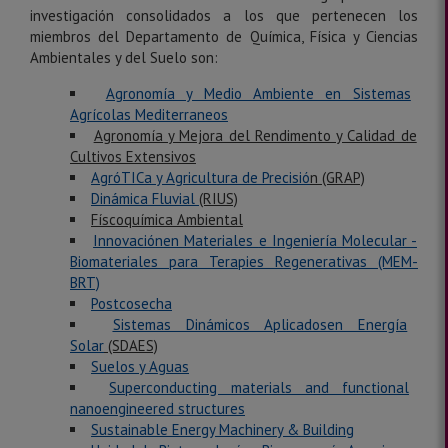
investigación consolidados a los que pertenecen los
miembros del Departamento de Química, Física y Ciencias
Ambientales y del Suelo son:
Agronomía y Medio Ambiente en Sistemas
Agrícolas Mediterraneos
Agronomía y Mejora del Rendimento y Calidad de
Cultivos Extensivos
AgróTICa y Agricultura de Precisió
n (GRAP)
Dinámica Fluvial
(RIUS)
Físcoquímica Ambiental
Innovació
n
en Material
e
s
e Ingeniería
Molecular -
Biomaterial
e
s p
ara
Ter
a
pies Reg
e
nerativ
a
s (MEM-
BRT)
Postco
secha
Sistemas Dinámicos Aplicadosen Energía
Solar
(SDAES)
S
uelos y Aguas
Superconducting materials and functional
nanoengineered structures
Sustainable Energy Machinery & Building