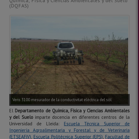
Química, Física y Ciencias Ambientales y del Suelo
(DQFAS)
Veris 3100 mesurador de la conductivitat elèctrica del sòl
El
Departamento de Química, Física y Ciencias Ambientales
y del Suelo
imparte docencia en diferentes centros de la
Universidad de Lleida:
Esc
ue
la T
é
cnica Superior d
e
Ingeniería A
groaliment
a
ria
y
Forestal
y
de Veterinaria
(ETSEAFiV)
,
Esc
ue
la Polit
é
cnica Superior
(EPS)
,
Facultad de