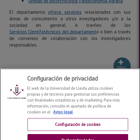
Unidad de Biotecnología y Bioeconomía Agraria
El departamento
of
rece
serv
icios
relacionados con sus
áreas de conocimento a otros investigadores y/o a la
sociedad en general. A travñes de los
Serv
icios
Cientifot
é
cnic
o
s del departament
o o bien a través
de convenios de colaboración con los investigadores
responsables.
VULL
CONÈIXER
MÉS
Configuración de privacidad
El web de la Universidad de Lleida utiliza cookies
propias y de terceros para gestionar sus preferencias
con finalidades estadísticas y de marketing. Para más
información, consulte el apartado de política de
cookies en el
Aviso legal
Departamento de Química, Física y Ciencias Ambientales y
del Suelo
2026
© | Telf: +34 973 70 26 72
Configuración de cookies
Contactar