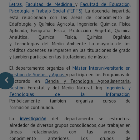
Letras,
Facultad de Medicina
y
Facultad de Educación,
Psicología y Trabajo Social (FEPTS)
. La docencia impartida
está relacionada con las áreas de conocimiento de
Edafología y Química Agrícola, Ingeniería Química, Física
Aplicada, Geografia Física, Producción Vegetal, Química
Analítica, Química Física, Química Orgánica
y Tecnologías del Medio Ambiente. La mayoría de los
créditos docentes se imparten en las titulaciones de grado
y también participa en las titulaciones de máster.
El departamento organiza el
M
á
ster Interuniversitari
o
en
Gestió
n
de S
uelos y Aguas
y participa en los Programas de
Doctorado en
Ci
e
ncia
y
Tecnolog
í
a Agroaliment
a
ria
,
Gestió
n
Forestal
y
del Medi
o
Natural
, Ing
I
ng
eniería y
Tecnologías
de la Informació
n
.
Periòdicamente tambien organiza cursos de
formación continuada.
La
investigación
del departamento se estructura
alrededor de diversos grupos consolidados, que trabajan en
líneas relacionadas con las áreas de
conocimiento anteriores. Los grupos de