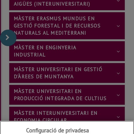
AIGÜES (INTERUNIVERSITARI)
MÀSTER ERASMUS MUNDUS EN
GESTIÓ FORESTAL I DE RECURSOS
NATURALS AL MEDITERRANI
MÀSTER EN ENGINYERIA
INDUSTRIAL
MÀSTER UNIVERSITARI EN GESTIÓ
D'ÀREES DE MUNTANYA
MÀSTER UNIVERSITARI EN
PRODUCCIÓ INTEGRADA DE CULTIUS
MÀSTER INTERUNIVERSITARI EN
ECONOMIA CIRCULAR
Configuració de privadesa