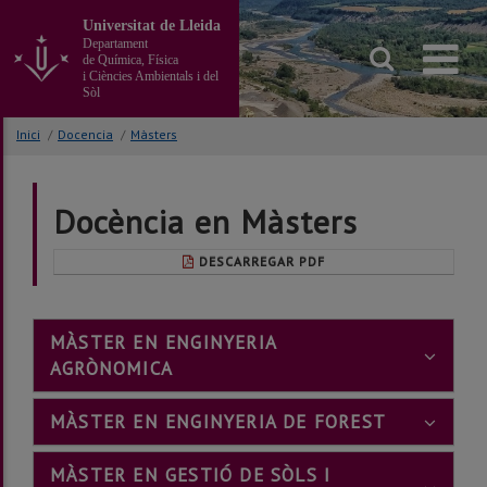
Anar
Universitat de Lleida
al
Departament
contingut
de Química, Física
principal
i Ciències Ambientals i del
Sòl
de
la
Inici
/
Docencia
/
Màsters
pàgina
Docència en Màsters
DESCARREGAR PDF
MÀSTER EN ENGINYERIA
AGRÒNOMICA
MÀSTER EN ENGINYERIA DE FOREST
MÀSTER EN GESTIÓ DE SÒLS I