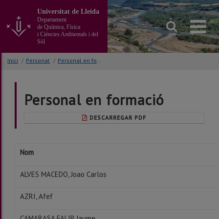
Anar
Universitat de Lleida
al
Departament
contingut
de Química, Física
principal
i Ciències Ambientals i del
Sòl
de
la
Inici
/
Personal
/
Personal en formació
pàgina
Personal en formació
DESCARREGAR PDF
Nom
ALVES MACEDO, Joao Carlos
AZRI, Afef
CAMARASA FALIP, Jaume